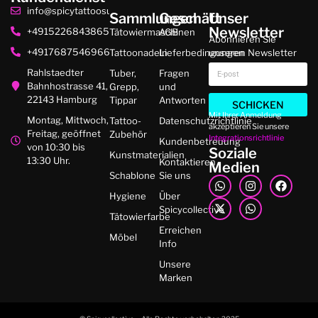
info@spicytattoosupplies.de
Sammlungen
Geschäft
Unser
Newsletter
+4915226843865
Tätowiermaschinen
AGB
Abonnieren Sie
+4917687546966
Tattoonadeln
Lieferbedingungen
unseren Newsletter
Rahlstaedter
Tuber,
Fragen
Bahnhostrasse 41,
Grepp,
und
22143 Hamburg
Tippar
Antworten
SCHICKEN
Mit Ihrer Anmeldung
Montag, Mittwoch,
Tattoo-
Datenschutzrichtlinie
akzeptieren Sie unsere
Freitag, geöffnet
Zubehör
Integrationsrichtlinie
Kundenbetreuung
von 10:30 bis
Soziale
Kunstmaterialien
13:30 Uhr.
Kontaktieren
Medien
Schablone
Sie uns
Hygiene
Über
Spicycollective
Tätowierfarbe
Erreichen
Möbel
Info
Unsere
Marken