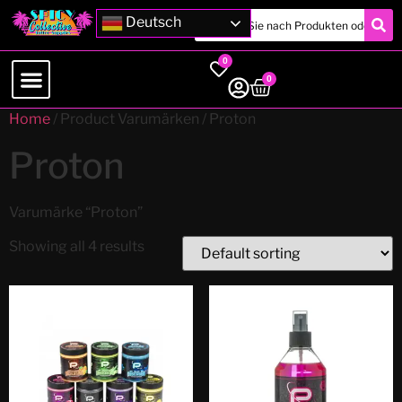
Deutsch
0
0
Home
/ Product Varumärken / Proton
Proton
Varumärke “Proton”
Showing all 4 results