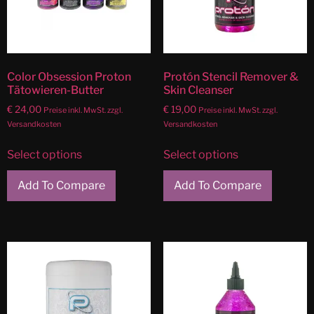
Color Obsession Proton
Protón Stencil Remover &
Tätowieren-Butter
Skin Cleanser
€
24,00
€
19,00
Preise inkl. MwSt. zzgl.
Preise inkl. MwSt. zzgl.
Versandkosten
Versandkosten
Select options
Select options
Add To Compare
Add To Compare