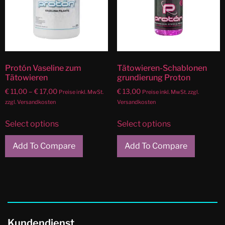
Protón Vaseline zum
Tätowieren-Schablonen
Tätowieren
grundierung Proton
€
11,00
–
€
17,00
€
13,00
Preise inkl. MwSt.
Preise inkl. MwSt. zzgl.
zzgl. Versandkosten
Versandkosten
Select options
Select options
Add To Compare
Add To Compare
Kundendienst