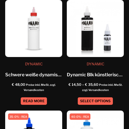
DYNAMIC
DYNAMIC
Schwere weiße dynamische Künstlerfarbe
Dynamic Blk künstlerische malen
€
48,00
€
14,50
–
€
35,60
Preise inkl. MwSt. zzgl.
Preise inkl. MwSt.
Versandkosten
zzgl. Versandkosten
READ MORE
SELECT OPTIONS
35-0% - REA
40-0% - REA