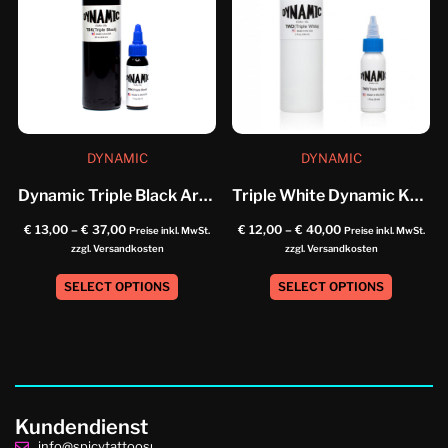
DYNAMIC
DYNAMIC
Dynamic Triple Black Artistic_Paint
Triple White Dynamic Künstlerfarbe
€
13,00
–
€
37,00
€
12,00
–
€
40,00
Preise inkl. MwSt.
Preise inkl. MwSt.
zzgl. Versandkosten
zzgl. Versandkosten
SELECT OPTIONS
SELECT OPTIONS
Kundendienst
info@spicytattoosupplies.de