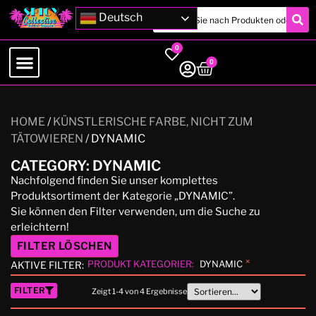
Deutsch
0
0
HOME
/
KÜNSTLERISCHE FARBE, NICHT ZUM
TÄTOWIEREN
/ DYNAMIC
CATEGORY: DYNAMIC
Nachfolgend finden Sie unser komplettes
Produktsortiment der Kategorie „DYNAMIC”.
Sie können den Filter verwenden, um die Suche zu
erleichtern!
FILTER LÖSCHEN
×
PRODUKT KATEGORIER
:
DYNAMIC
AKTIVE FILTER:
FILTER
Zeigt
1
-
4
von
4
Ergebnisse