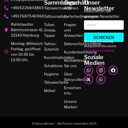
Sammlungen
Geschäft
Unser
Newsletter
+4915226843865
Tätowiermaschinen
AGB
Abonnieren Sie
+4917687546966
Tattoonadeln
Lieferbedingungen
unseren Newsletter
Rahlstaedter
Tuber,
Fragen
Bahnhostrasse 41,
Grepp,
und
22143 Hamburg
Tippar
Antworten
SCHICKEN
Mit Ihrer Anmeldung
Montag, Mittwoch,
Tattoo-
Datenschutzrichtlinie
akzeptieren Sie unsere
Freitag, geöffnet
Zubehör
Integrationsrichtlinie
Kundenbetreuung
von 10:30 bis
Soziale
Kunstmaterialien
13:30 Uhr.
Kontaktieren
Medien
Schablone
Sie uns
Hygiene
Über
Spicycollective
Tätowierfarbe
Erreichen
Möbel
Info
Unsere
Marken
© Spicycollective – Alle Rechte vorbehalten 2025