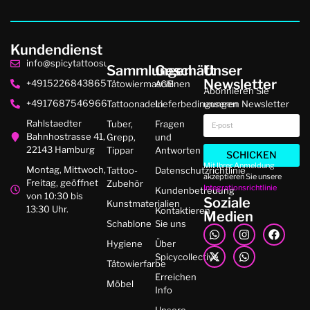
Kundendienst
info@spicytattoosupplies.de
Sammlungen
Geschäft
Unser
Newsletter
+4915226843865
Tätowiermaschinen
AGB
Abonnieren Sie
+4917687546966
Tattoonadeln
Lieferbedingungen
unseren Newsletter
Rahlstaedter
Tuber,
Fragen
Bahnhostrasse 41,
Grepp,
und
22143 Hamburg
Tippar
Antworten
SCHICKEN
Mit Ihrer Anmeldung
Montag, Mittwoch,
Tattoo-
Datenschutzrichtlinie
akzeptieren Sie unsere
Freitag, geöffnet
Zubehör
Integrationsrichtlinie
Kundenbetreuung
von 10:30 bis
Soziale
Kunstmaterialien
13:30 Uhr.
Kontaktieren
Medien
Schablone
Sie uns
Hygiene
Über
Spicycollective
Tätowierfarbe
Erreichen
Möbel
Info