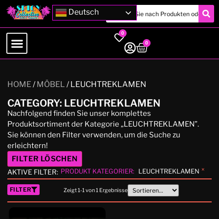
Deutsch
0
0
HOME
/
MÖBEL
/ LEUCHTREKLAMEN
CATEGORY: LEUCHTREKLAMEN
Nachfolgend finden Sie unser komplettes
Produktsortiment der Kategorie „LEUCHTREKLAMEN”.
Sie können den Filter verwenden, um die Suche zu
erleichtern!
FILTER LÖSCHEN
×
PRODUKT KATEGORIER
:
LEUCHTREKLAMEN
AKTIVE FILTER:
FILTER
Zeigt
1
-
1
von
1
Ergebnisse