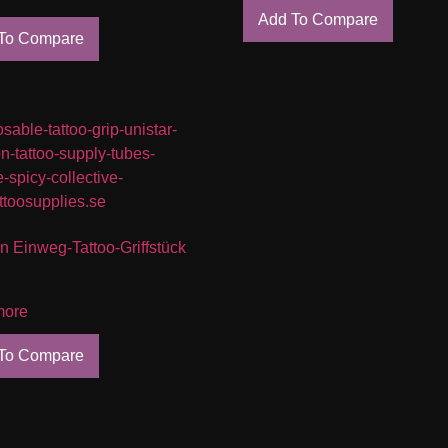
Add To Compare
To Compare
n Einweg-Tattoo-Griffstück
more
To Compare