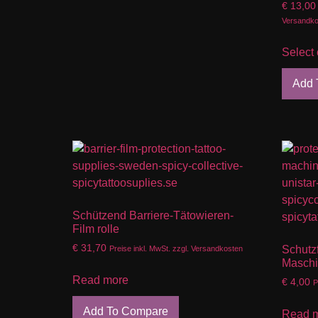
€
13,00
Versandko
Select 
Add 
Schützend Barriere-Tätowieren-
Film rolle
€
31,70
Schutzf
Preise inkl. MwSt. zzgl. Versandkosten
Masch
Read more
€
4,00
P
Add To Compare
Read 