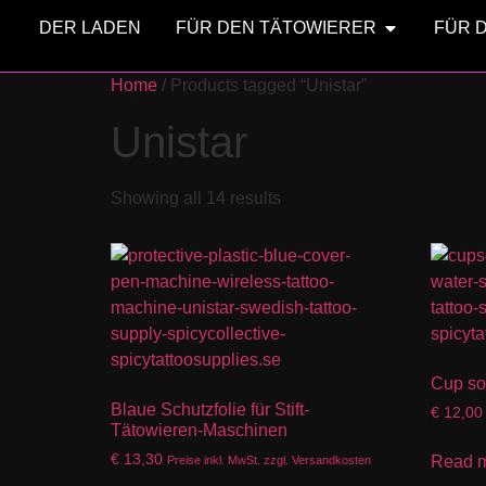
DER LADEN
FÜR DEN TÄTOWIERER
FÜR 
Home
/ Products tagged “Unistar”
Unistar
Showing all 14 results
Cup sor
Blaue Schutzfolie für Stift-
€
12,00
Tätowieren-Maschinen
€
13,30
Read 
Preise inkl. MwSt. zzgl. Versandkosten