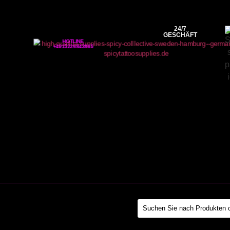
24/7
GESCHÄFT
HOTLINE
+4915226843865