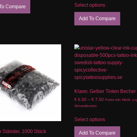
Select options
To Compare
Add To Compare
Klarer, Gelber Tinten Becher
€
6,50
–
€
7,50
Preise inkl. MwSt. zzg
Versandkosten
Select options
p Ständer, 1000 Stück
Add To Compare