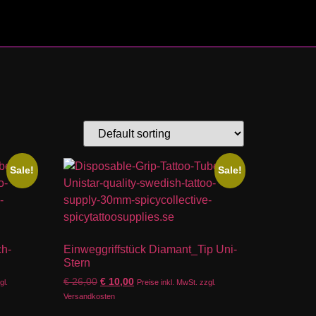
Sale!
Sale!
ch-
Einweggriffstück Diamant_Tip Uni-
Stern
€
26,00
€
10,00
gl.
Preise inkl. MwSt. zzgl.
Versandkosten