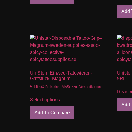
Add 
UniStern Einweg-Tätowieren-
Unister
Griffstück–Magnum
9RL
€
18,60
Preise inkl. MwSt. zzgl. Versandkosten
Read 
Select options
Add 
Add To Compare