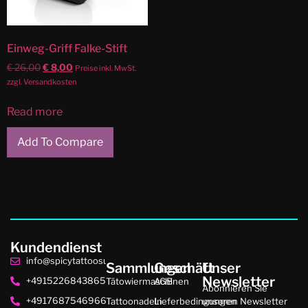
Einweg-Griff Falke-Stift
€
26,00
€
8,00
Preise inkl. MwSt.
zzgl. Versandkosten
Read more
Add To Compare
Kundendienst
info@spicytattoosupplies.de
Sammlungen
Geschäft
Unser
Newsletter
+4915226843865
Tätowiermaschinen
AGB
Abonnieren Sie
+4917687546966
Tattoonadeln
Lieferbedingungen
unseren Newsletter