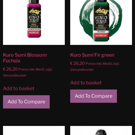
Kuro Sumi Blossom
Kuro Sumi Fir green
Fuchsia
€
26,20
Preise inkl. MwSt. zzgl.
€
26,20
Preise inkl. MwSt. zzgl.
Versandkosten
Versandkosten
Add to basket
Add to basket
Add To Compare
Add To Compare