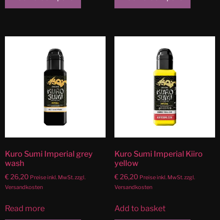
Kuro Sumi Imperial grey
Kuro Sumi Imperial Kiiro
wash
yellow
€
26,20
€
26,20
Preise inkl. MwSt. zzgl.
Preise inkl. MwSt. zzgl.
Versandkosten
Versandkosten
Read more
Add to basket