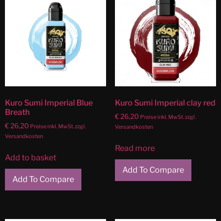
Kuro Sumi Imperial Blue
Kuro Sumi Imperial clay red
Breath
€
26,20
Preise inkl. MwSt. zzgl.
€
26,20
Preise inkl. MwSt. zzgl.
Versandkosten
Versandkosten
Read more
Add to basket
Add To Compare
Add To Compare