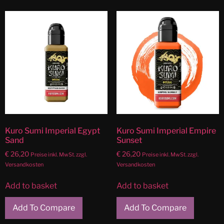
Kuro Sumi Imperial Egypt
Kuro Sumi Imperial Empire
Sand
Sunset
€
26,20
€
26,20
Preise inkl. MwSt. zzgl.
Preise inkl. MwSt. zzgl.
Versandkosten
Versandkosten
Add to basket
Add to basket
Add To Compare
Add To Compare