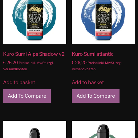
Kuro Sumi Alps Shadow v2
Kuro Sumi atlantic
€
26,20
€
26,20
Preise inkl. MwSt. zzgl.
Preise inkl. MwSt. zzgl.
Versandkosten
Versandkosten
Add to basket
Add to basket
Add To Compare
Add To Compare