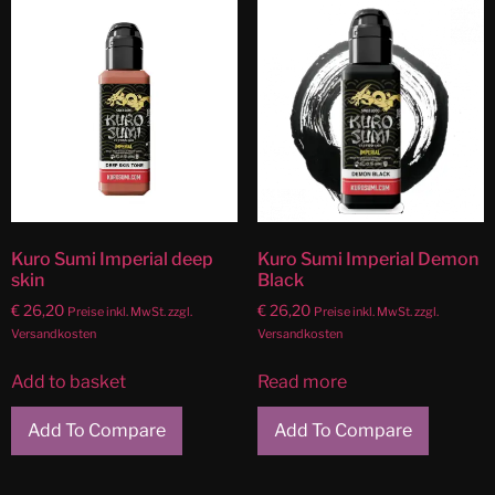
Kuro Sumi Imperial deep
Kuro Sumi Imperial Demon
skin
Black
€
26,20
€
26,20
Preise inkl. MwSt. zzgl.
Preise inkl. MwSt. zzgl.
Versandkosten
Versandkosten
Add to basket
Read more
Add To Compare
Add To Compare