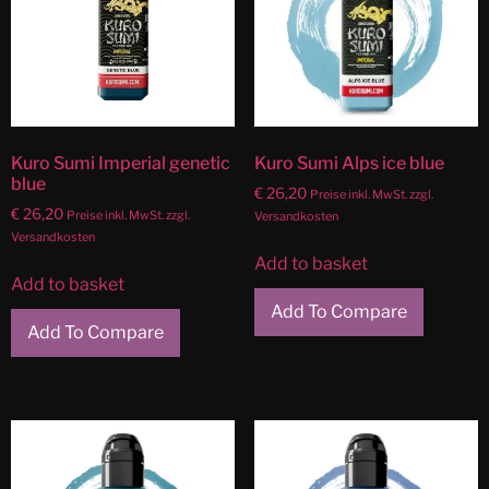
Kuro Sumi Imperial genetic
Kuro Sumi Alps ice blue
blue
€
26,20
Preise inkl. MwSt. zzgl.
€
26,20
Preise inkl. MwSt. zzgl.
Versandkosten
Versandkosten
Add to basket
Add to basket
Add To Compare
Add To Compare