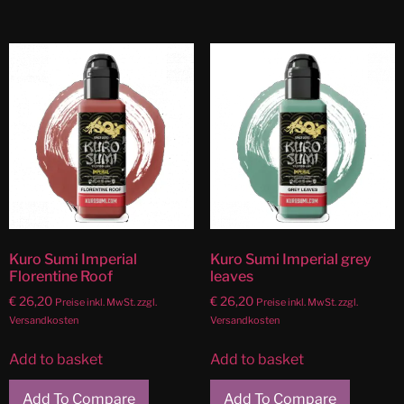
Kuro Sumi Imperial
Kuro Sumi Imperial grey
Florentine Roof
leaves
€
26,20
€
26,20
Preise inkl. MwSt. zzgl.
Preise inkl. MwSt. zzgl.
Versandkosten
Versandkosten
Add to basket
Add to basket
Add To Compare
Add To Compare