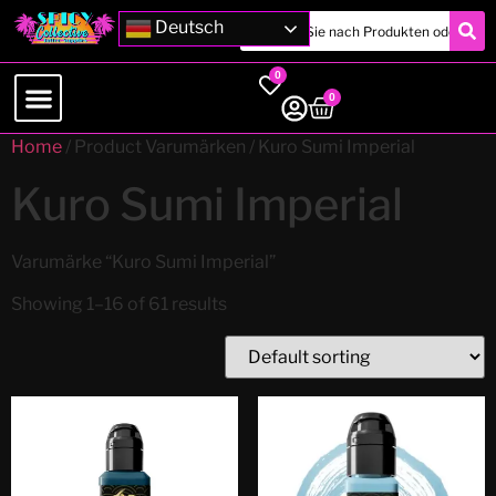
Deutsch
0
0
Home
/ Product Varumärken / Kuro Sumi Imperial
Kuro Sumi Imperial
Varumärke “Kuro Sumi Imperial”
Showing 1–16 of 61 results