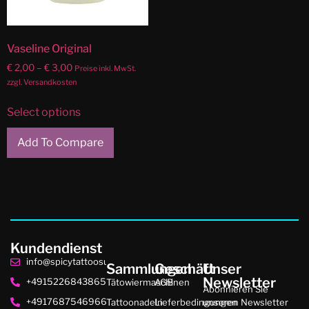
Vaseline Original
€
2,00
–
€
3,00
Preise inkl. MwSt.
zzgl. Versandkosten
Select options
Add To Compare
Kundendienst
info@spicytattoosupplies.de
Sammlungen
Geschäft
Unser
Newsletter
+4915226843865
Tätowiermaschinen
AGB
Abonnieren Sie
+4917687546966
Tattoonadeln
Lieferbedingungen
unseren Newsletter