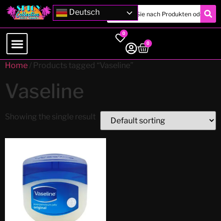
Deutsch
0
0
Home
/ Products tagged “Vaseline”
Vaseline
Showing the single result