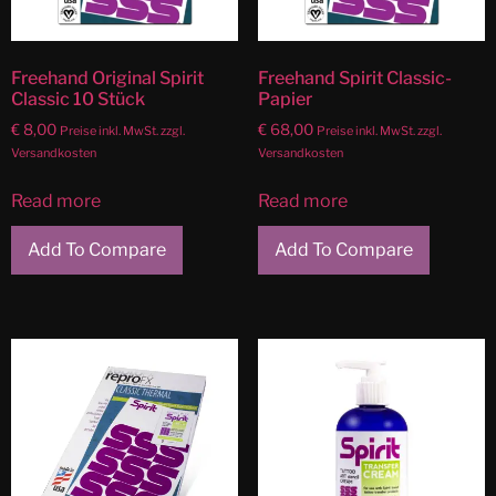
Freehand Original Spirit
Freehand Spirit Classic-
Classic 10 Stück
Papier
€
8,00
€
68,00
Preise inkl. MwSt. zzgl.
Preise inkl. MwSt. zzgl.
Versandkosten
Versandkosten
Read more
Read more
Add To Compare
Add To Compare