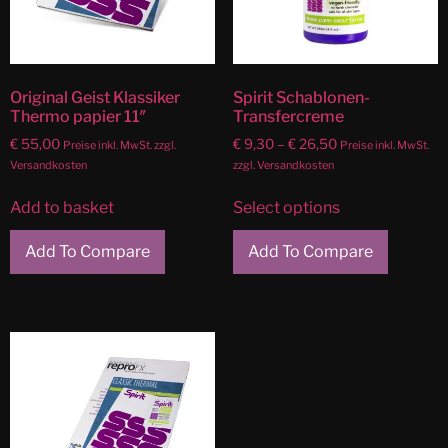
Original Geist Klassiker
Spirit Schablonen-
Thermo papier 11″
Transfercreme
€
55,00
€
9,30
–
€
26,50
Preise inkl. MwSt. zzgl.
Preise inkl. MwSt.
Versandkosten
zzgl. Versandkosten
Add to basket
Select options
Add To Compare
Add To Compare