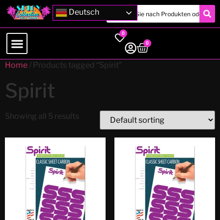
Deutsch
0
0
Home
/ Products tagged “Spirit”
Spirit
Showing all 5 results