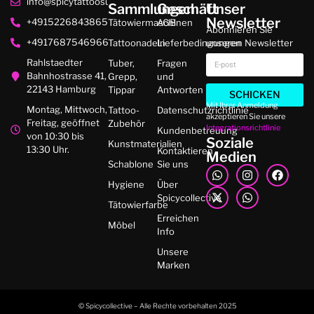
info@spicytattoosupplies.de
Sammlungen
Geschäft
Unser
Newsletter
+4915226843865
Tätowiermaschinen
AGB
Abonnieren Sie
+4917687546966
Tattoonadeln
Lieferbedingungen
unseren Newsletter
Rahlstaedter
Tuber,
Fragen
Bahnhostrasse 41,
Grepp,
und
22143 Hamburg
Tippar
Antworten
SCHICKEN
Mit Ihrer Anmeldung
Montag, Mittwoch,
Tattoo-
Datenschutzrichtlinie
akzeptieren Sie unsere
Freitag, geöffnet
Zubehör
Integrationsrichtlinie
Kundenbetreuung
von 10:30 bis
Soziale
Kunstmaterialien
13:30 Uhr.
Kontaktieren
Medien
Schablone
Sie uns
Hygiene
Über
Spicycollective
Tätowierfarbe
Erreichen
Möbel
Info
Unsere
Marken
© Spicycollective – Alle Rechte vorbehalten 2025