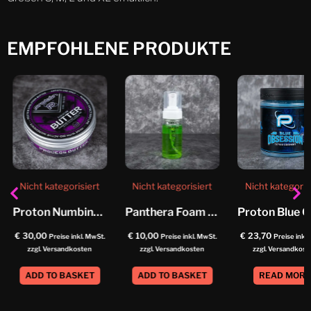
EMPFOHLENE PRODUKTE
Nicht kategorisiert
Nicht kategorisiert
Nicht kategoris
Proton Numbing Butter
Panthera Foam Soap Helix
€
30,00
€
10,00
€
23,70
Preise inkl. MwSt.
Preise inkl. MwSt.
Preise inkl
zzgl. Versandkosten
zzgl. Versandkosten
zzgl. Versandkost
ADD TO BASKET
ADD TO BASKET
READ MOR