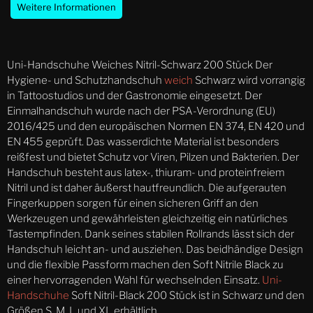
Weitere Informationen
Uni-Handschuhe Weiches Nitril-Schwarz 200 Stück
Der
Hygiene- und Schutzhandschuh
weich
Schwarz wird vorrangig
in Tattoostudios und der Gastronomie eingesetzt. Der
Einmalhandschuh wurde nach der PSA-Verordnung (EU)
2016/425 und den europäischen Normen EN 374, EN 420 und
EN 455 geprüft. Das wasserdichte Material ist besonders
reißfest und bietet Schutz vor Viren, Pilzen und Bakterien. Der
Handschuh besteht aus latex-, thiuram- und proteinfreiem
Nitril und ist daher äußerst hautfreundlich. Die aufgerauten
Fingerkuppen sorgen für einen sicheren Griff an den
Werkzeugen und gewährleisten gleichzeitig ein natürliches
Tastempfinden. Dank seines stabilen Rollrands lässt sich der
Handschuh leicht an- und ausziehen. Das beidhändige Design
und die flexible Passform machen den Soft Nitrile Black zu
einer hervorragenden Wahl für wechselnden Einsatz.
Uni-
Handschuhe
Soft Nitril-Black 200 Stück ist in Schwarz und den
Größen S, M, L und XL erhältlich.