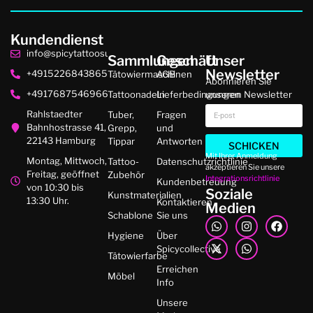
Kundendienst
info@spicytattoosupplies.de
Sammlungen
Geschäft
Unser
Newsletter
+4915226843865
Tätowiermaschinen
AGB
Abonnieren Sie
+4917687546966
Tattoonadeln
Lieferbedingungen
unseren Newsletter
Rahlstaedter
Tuber,
Fragen
Bahnhostrasse 41,
Grepp,
und
22143 Hamburg
Tippar
Antworten
SCHICKEN
Mit Ihrer Anmeldung
Montag, Mittwoch,
Tattoo-
Datenschutzrichtlinie
akzeptieren Sie unsere
Freitag, geöffnet
Zubehör
Integrationsrichtlinie
Kundenbetreuung
von 10:30 bis
Soziale
Kunstmaterialien
13:30 Uhr.
Kontaktieren
Medien
Schablone
Sie uns
Hygiene
Über
Spicycollective
Tätowierfarbe
Erreichen
Möbel
Info
Unsere