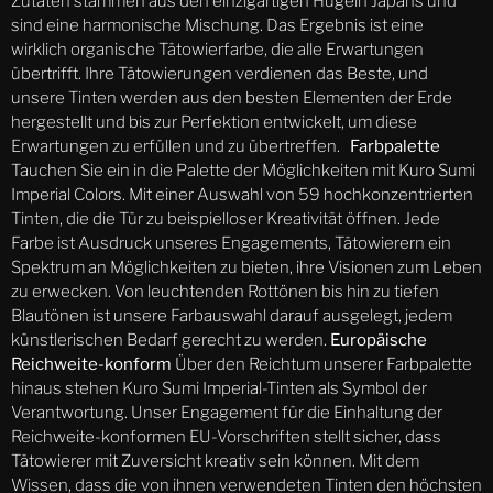
Zutaten stammen aus den einzigartigen Hügeln Japans und
sind eine harmonische Mischung. Das Ergebnis ist eine
wirklich organische Tätowierfarbe, die alle Erwartungen
übertrifft. Ihre Tätowierungen verdienen das Beste, und
unsere Tinten werden aus den besten Elementen der Erde
hergestellt und bis zur Perfektion entwickelt, um diese
Erwartungen zu erfüllen und zu übertreffen.
Farbpalette
Tauchen Sie ein in die Palette der Möglichkeiten mit Kuro Sumi
Imperial Colors. Mit einer Auswahl von 59 hochkonzentrierten
Tinten, die die Tür zu beispielloser Kreativität öffnen. Jede
Farbe ist Ausdruck unseres Engagements, Tätowierern ein
Spektrum an Möglichkeiten zu bieten, ihre Visionen zum Leben
zu erwecken. Von leuchtenden Rottönen bis hin zu tiefen
Blautönen ist unsere Farbauswahl darauf ausgelegt, jedem
künstlerischen Bedarf gerecht zu werden.
Europäische
Reichweite-konform
Über den Reichtum unserer Farbpalette
hinaus stehen Kuro Sumi Imperial-Tinten als Symbol der
Verantwortung. Unser Engagement für die Einhaltung der
Reichweite-konformen EU-Vorschriften stellt sicher, dass
Tätowierer mit Zuversicht kreativ sein können. Mit dem
Wissen, dass die von ihnen verwendeten Tinten den höchsten