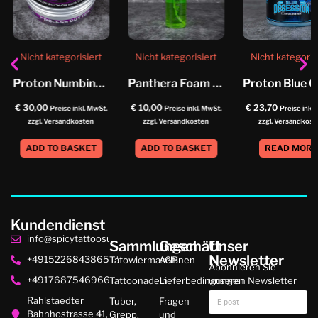
Nicht kategorisiert
Nicht kategorisiert
Nicht kategoris
Proton Numbing Butter
Panthera Foam Soap Helix
€
30,00
€
10,00
€
23,70
Preise inkl. MwSt.
Preise inkl. MwSt.
Preise inkl
zzgl. Versandkosten
zzgl. Versandkosten
zzgl. Versandkost
ADD TO BASKET
ADD TO BASKET
READ MOR
Kundendienst
info@spicytattoosupplies.de
Sammlungen
Geschäft
Unser
Newsletter
+4915226843865
Tätowiermaschinen
AGB
Abonnieren Sie
+4917687546966
Tattoonadeln
Lieferbedingungen
unseren Newsletter
Rahlstaedter
Tuber,
Fragen
Bahnhostrasse 41,
Grepp,
und