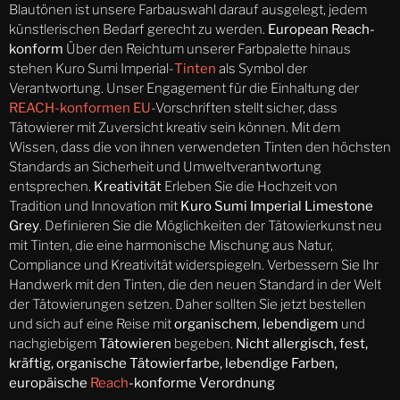
Blautönen ist unsere Farbauswahl darauf ausgelegt, jedem
künstlerischen Bedarf gerecht zu werden.
European Reach-
konform
Über den Reichtum unserer Farbpalette hinaus
stehen Kuro Sumi Imperial-
Tinten
als Symbol der
Verantwortung. Unser Engagement für die Einhaltung der
REACH-konformen EU
-Vorschriften stellt sicher, dass
Tätowierer mit Zuversicht kreativ sein können. Mit dem
Wissen, dass die von ihnen verwendeten Tinten den höchsten
Standards an Sicherheit und Umweltverantwortung
entsprechen.
Kreativität
Erleben Sie die Hochzeit von
Tradition und Innovation mit
Kuro Sumi Imperial Limestone
Grey
. Definieren Sie die Möglichkeiten der Tätowierkunst neu
mit Tinten, die eine harmonische Mischung aus Natur,
Compliance und Kreativität widerspiegeln. Verbessern Sie Ihr
Handwerk mit den Tinten, die den neuen Standard in der Welt
der Tätowierungen setzen. Daher sollten Sie jetzt bestellen
und sich auf eine Reise mit
organischem
,
lebendigem
und
nachgiebigem
Tätowieren
begeben.
Nicht allergisch, fest,
kräftig, organische Tätowierfarbe, lebendige Farben,
europäische
Reach
-konforme Verordnung