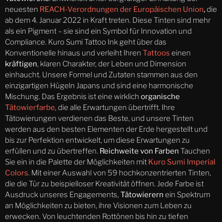
neuesten
REACH-Verordnungen der Europäischen Union
,
die
ab dem 4. Januar 2022 in Kraft treten. Diese Tinten sind mehr
als ein Pigment – sie sind ein Symbol für Innovation und
Compliance. Kuro Sumi Tattoo Ink geht über das
Konventionelle hinaus und verleiht Ihren
Tattoos
einen
kräftigen
, klaren Charakter, der Leben und Dimension
einhaucht. Unsere Formel und Zutaten stammen aus den
einzigartigen Hügeln Japans und sind eine harmonische
Mischung. Das Ergebnis ist eine wirklich
organische
Tätowierfarbe
, die alle Erwartungen übertrifft. Ihre
Tätowierungen verdienen das Beste, und unsere Tinten
werden aus den besten Elementen der Erde hergestellt und
bis zur Perfektion entwickelt, um diese Erwartungen zu
erfüllen und zu übertreffen.
Reichweite von Farben
Tauchen
Sie ein in die Palette der Möglichkeiten mit
Kuro Sumi Imperial
Colors
. Mit einer Auswahl von 59 hochkonzentrierten Tinten,
die die Tür zu beispielloser Kreativität öffnen. Jede Farbe ist
Ausdruck unseres Engagements,
Tätowierern
ein Spektrum
an Möglichkeiten zu bieten, ihre Visionen zum Leben zu
erwecken. Von leuchtenden Rottönen bis hin zu tiefen