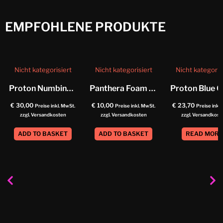
EMPFOHLENE PRODUKTE
Nicht kategorisiert
Nicht kategorisiert
Nicht kategoris
Proton Numbing Butter
Panthera Foam Soap Helix
€
30,00
€
10,00
€
23,70
Preise inkl. MwSt.
Preise inkl. MwSt.
Preise inkl
zzgl. Versandkosten
zzgl. Versandkosten
zzgl. Versandkost
ADD TO BASKET
ADD TO BASKET
READ MOR