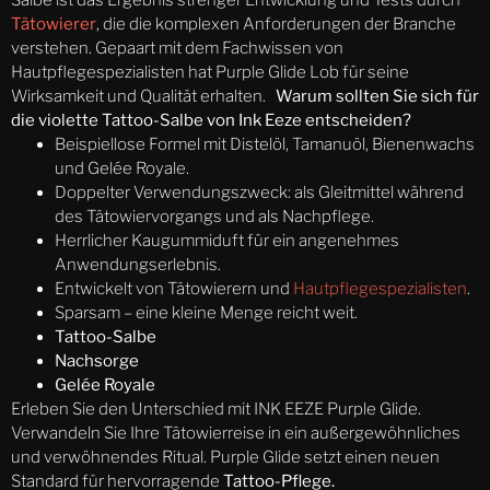
Tätowierer
, die die komplexen Anforderungen der Branche
verstehen. Gepaart mit dem Fachwissen von
Hautpflegespezialisten hat Purple Glide Lob für seine
Wirksamkeit und Qualität erhalten.
Warum sollten Sie sich für
die violette Tattoo-Salbe von Ink Eeze entscheiden?
Beispiellose Formel mit Distelöl, Tamanuöl, Bienenwachs
und Gelée Royale.
Doppelter Verwendungszweck: als Gleitmittel während
des Tätowiervorgangs und als Nachpflege.
Herrlicher Kaugummiduft für ein angenehmes
Anwendungserlebnis.
Entwickelt von Tätowierern und
Hautpflegespezialisten
.
Sparsam – eine kleine Menge reicht weit.
Tattoo-Salbe
Nachsorge
Gelée Royale
Erleben Sie den Unterschied mit INK EEZE Purple Glide.
Verwandeln Sie Ihre Tätowierreise in ein außergewöhnliches
und verwöhnendes Ritual. Purple Glide setzt einen neuen
Standard für hervorragende
Tattoo-Pflege.