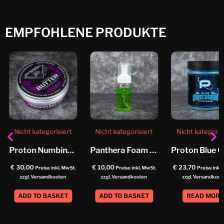
EMPFOHLENE PRODUKTE
Nicht kategorisiert
Nicht kategorisiert
Nicht kategoris
Proton Numbing Butter
Panthera Foam Soap Helix
€
30,00
€
10,00
€
23,70
Preise inkl. MwSt.
Preise inkl. MwSt.
Preise inkl
zzgl. Versandkosten
zzgl. Versandkosten
zzgl. Versandkost
ADD TO BASKET
ADD TO BASKET
READ MOR