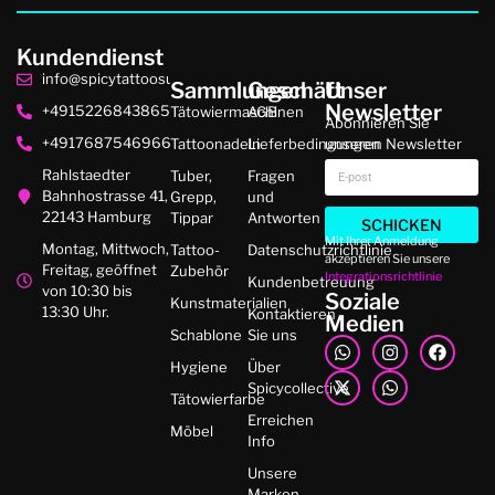
Kundendienst
info@spicytattoosupplies.de
Sammlungen
Geschäft
Unser
Newsletter
+4915226843865
Tätowiermaschinen
AGB
Abonnieren Sie
+4917687546966
Tattoonadeln
Lieferbedingungen
unseren Newsletter
Rahlstaedter
Tuber,
Fragen
Bahnhostrasse 41,
Grepp,
und
22143 Hamburg
Tippar
Antworten
SCHICKEN
Mit Ihrer Anmeldung
Montag, Mittwoch,
Tattoo-
Datenschutzrichtlinie
akzeptieren Sie unsere
Freitag, geöffnet
Zubehör
Integrationsrichtlinie
Kundenbetreuung
von 10:30 bis
Soziale
Kunstmaterialien
13:30 Uhr.
Kontaktieren
Medien
Schablone
Sie uns
Hygiene
Über
Spicycollective
Tätowierfarbe
Erreichen
Möbel
Info
Unsere
Marken