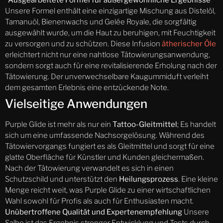
Unsere Formel enthält eine einzigartige Mischung aus Distelöl,
Tamanuöl, Bienenwachs und Gelée Royale, die sorgfältig
ausgewählt wurde, um die Haut zu beruhigen, mit Feuchtigkeit
zu versorgen und zu schützen. Diese Infusion
ätherischer Öle
erleichtert nicht nur eine nahtlose Tätowierungsanwendung,
sondern sorgt auch für eine revitalisierende Erholung nach der
Tätowierung. Der unverwechselbare Kaugummiduft verleiht
dem gesamten Erlebnis eine entzückende Note.
Vielseitige Anwendungen
Purple Glide ist mehr als nur ein
Tattoo-Gleitmittel
; Es handelt
sich um eine umfassende Nachsorgelösung. Während des
Tätowiervorgangs fungiert es als Gleitmittel und sorgt für eine
glatte Oberfläche für Künstler und Kunden gleichermaßen.
Nach der Tätowierung verwandelt es sich in einen
Schutzschild und unterstützt den
Heilungsprozess
. Eine kleine
Menge reicht weit, was Purple Glide zu einer wirtschaftlichen
Wahl sowohl für Profis als auch für Enthusiasten macht.
Unübertroffene Qualität und Expertenempfehlung
Unsere
Salbe ist das Ergebnis strenger Entwicklung und Tests durch