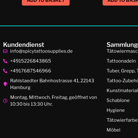
ADD TO BASKET
ADD TO BAS
Kundendienst
Sammlung
info@spicytattoosupplies.de
Tätowiermasc
+4915226843865
Tattoonadeln
+4917687546966
Tuber, Grepp, 
Rahlstaedter Bahnhostrasse 41, 22143
Tattoo-Zubeh
Hamburg
Kunstmaterial
Montag, Mittwoch, Freitag, geöffnet von
Schablone
10:30 bis 13:30 Uhr.
Hygiene
Tätowierfarbe
Möbel