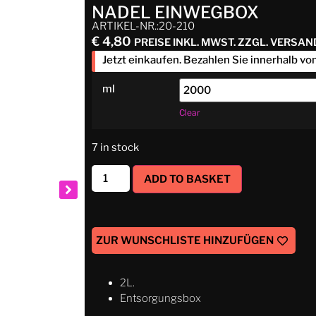
NADEL EINWEGBOX
ARTIKEL-NR.:20-210
€
4,80
PREISE INKL. MWST. ZZGL. VERSA
Jetzt einkaufen. Bezahlen Sie innerhalb vo
ml
Clear
7 in stock
ADD TO BASKET
ZUR WUNSCHLISTE HINZUFÜGEN
2L.
Entsorgungsbox