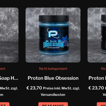
iert
Nicht kategorisiert
Nic
Panthera Foam Soap Helix
Proton Blue Obsession
Proton 
€
23,70
€
23,70
 MwSt. zzgl.
Preise inkl. MwSt. zzgl.
en
Versandkosten
V