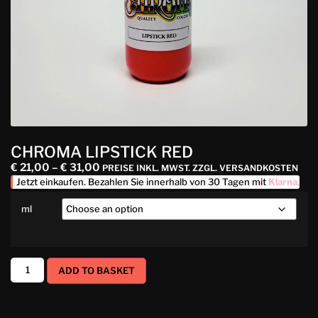
CHROMA LIPSTICK RED
€
21,00
–
€
31,00
PREISE INKL. MWST. ZZGL. VERSANDKOSTEN
Jetzt einkaufen. Bezahlen Sie innerhalb von 30 Tagen mit
Klarna
.
ml
ADD TO BASKET