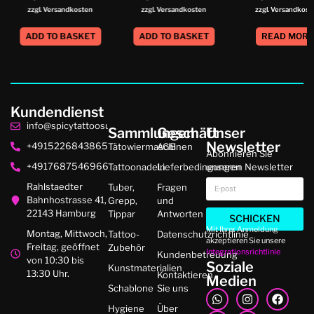
zzgl. Versandkosten
zzgl. Versandkosten
zzgl. Versandkost
ADD TO BASKET
ADD TO BASKET
READ MOR
Kundendienst
info@spicytattoosupplies.de
Sammlungen
Geschäft
Unser
Newsletter
+4915226843865
Tätowiermaschinen
AGB
Abonnieren Sie
+4917687546966
Tattoonadeln
Lieferbedingungen
unseren Newsletter
Rahlstaedter
Tuber,
Fragen
Bahnhostrasse 41,
Grepp,
und
22143 Hamburg
Tippar
Antworten
SCHICKEN
Mit Ihrer Anmeldung
Montag, Mittwoch,
Tattoo-
Datenschutzrichtlinie
akzeptieren Sie unsere
Freitag, geöffnet
Zubehör
Integrationsrichtlinie
Kundenbetreuung
von 10:30 bis
Soziale
Kunstmaterialien
13:30 Uhr.
Kontaktieren
Medien
Schablone
Sie uns
Hygiene
Über