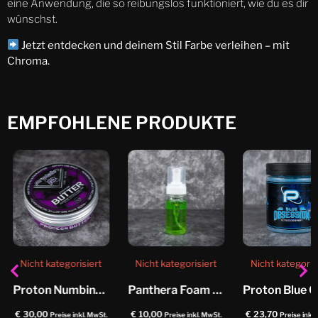
eine Anwendung, die so reibungslos funktioniert, wie du es dir
wünschst.
Jetzt entdecken und deinem Stil Farbe verleihen – mit
Chroma.
EMPFOHLENE PRODUKTE
Nicht kategorisiert
Nicht kategorisiert
Nicht kategoris
Proton Numbing Butter
Panthera Foam Soap Helix
€
30,00
€
10,00
€
23,70
Preise inkl. MwSt.
Preise inkl. MwSt.
Preise inkl