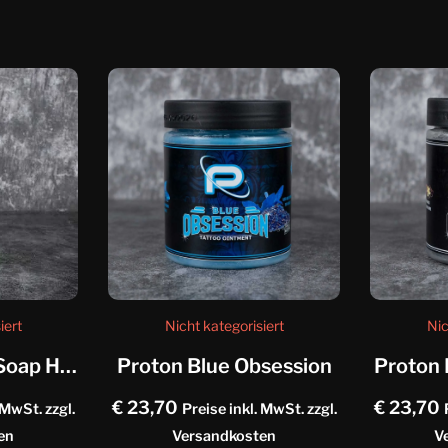
iert
Nicht kategorisiert
Nic
Panthera Foam Soap Helix
Proton Blue Obsession
Proton 
€
23,70
€
23,70
 MwSt. zzgl.
Preise inkl. MwSt. zzgl.
en
Versandkosten
V