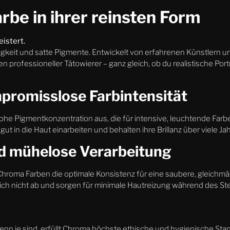
be in ihrer reinsten Form
eistert.
bigkeit und satte Pigmente. Entwickelt von erfahrenen Künstlern
professioneller Tätowierer – ganz gleich, ob du realistische Port
promisslose Farbintensität
e Pigmentkonzentration aus, die für intensive, leuchtende Farben
t in die Haut einarbeiten und behalten ihre Brillanz über viele Ja
nd mühelose Verarbeitung
hroma Farben die optimale Konsistenz für eine saubere, gleichmä
sich nicht ab und sorgen für minimale Hautreizung während des St
denn je sind, erfüllt Chroma höchste ethische und hygienische Sta