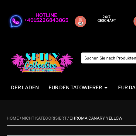
HOTLINE
24/7
+4915226843865
GESCHÄFT
DER LADEN
FÜR DEN TÄTOWIERER
FÜR DA
HOME
/
NICHT KATEGORISIERT
/ CHROMA CANARY YELLOW