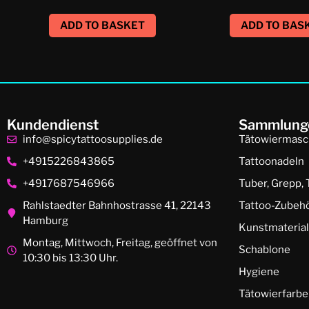
ADD TO BASKET
ADD TO BAS
Kundendienst
Sammlung
info@spicytattoosupplies.de
Tätowiermasc
+4915226843865
Tattoonadeln
+4917687546966
Tuber, Grepp, 
Rahlstaedter Bahnhostrasse 41, 22143
Tattoo-Zubeh
Hamburg
Kunstmaterial
Montag, Mittwoch, Freitag, geöffnet von
Schablone
10:30 bis 13:30 Uhr.
Hygiene
Tätowierfarbe