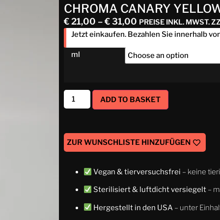
CHROMA CANARY YELLO
€
21,00
–
€
31,00
PREISE INKL. MWST. 
Jetzt einkaufen. Bezahlen Sie innerhalb vo
ml
ADD TO BASKET
ZUR WUNSCHLISTE HINZUFÜGEN
Vegan & tierversuchsfrei
– keine tie
Sterilisiert & luftdicht versiegelt
– m
Hergestellt in den USA
– unter Einhal